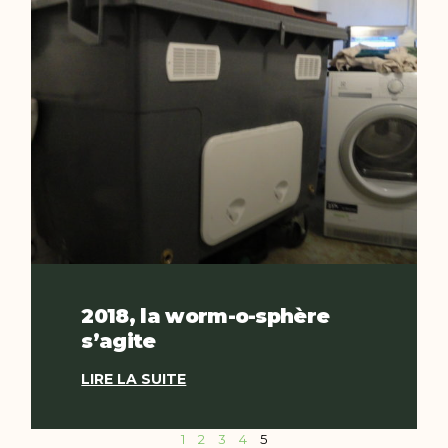
2018, la worm-o-sphère
s’agite
LIRE LA SUITE
1
2
3
4
5