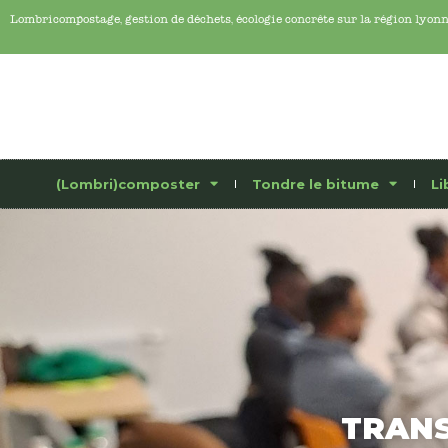
Lombricompostage, gestion de déchets, écologie concrête sur la région lyon
(Lombri)composter
Tondre le bitume
Li
TRANS