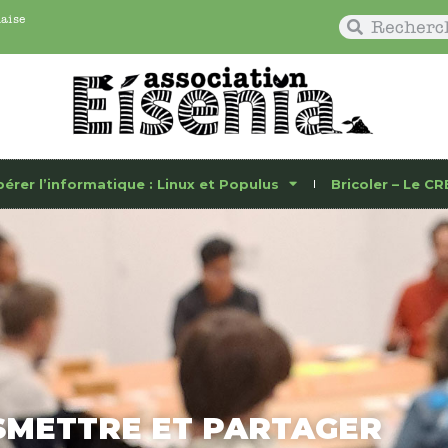
naise
bérer l’informatique : Linux et Populus
Bricoler – Le CR
METTRE ET PARTAGER