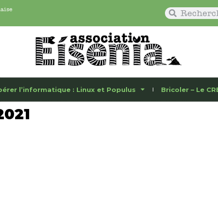
naise
bérer l’informatique : Linux et Populus
Bricoler – Le CR
2021