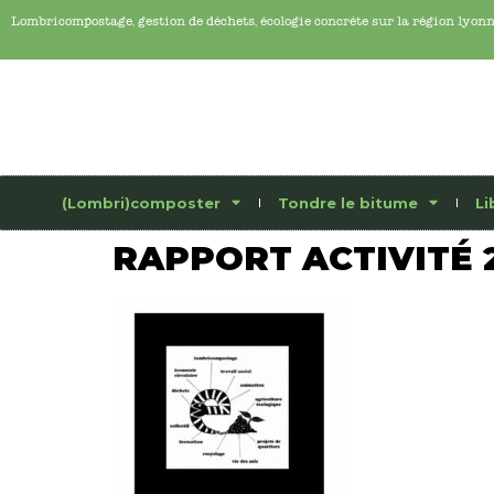
Lombricompostage, gestion de déchets, écologie concrête sur la région lyon
(Lombri)composter
Tondre le bitume
Li
RAPPORT ACTIVITÉ 