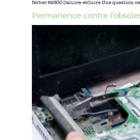
ferber 69300 Caluire-etCuire Une question: ce
Permanence contre l’obsole