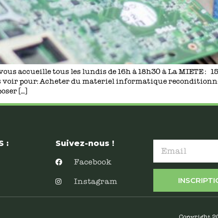
vous accueille tous les lundis de 16h à 18h30 à La MIETE : 
 voir pour: Acheter du materiel informatique reconditionn
oser […]
 :
Suivez-nous !
Facebook
INSCRIPT
Instagram
Copyright 2