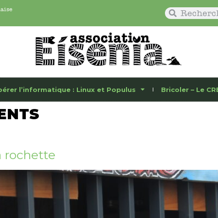
naise
bérer l’informatique : Linux et Populus
Bricoler – Le CR
ENTS
 rochette