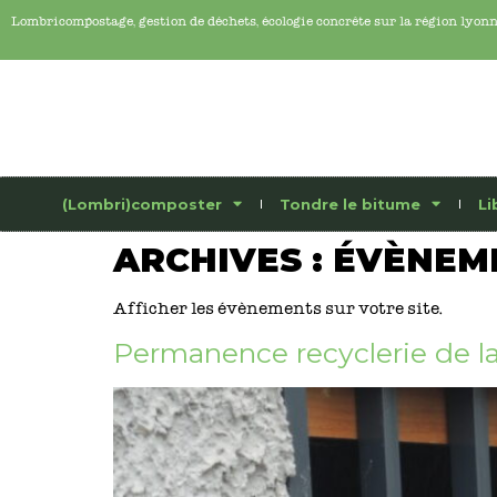
Lombricompostage, gestion de déchets, écologie concrête sur la région lyon
(Lombri)composter
Tondre le bitume
Li
ARCHIVES :
ÉVÈNEM
Afficher les évènements sur votre site.
Permanence recyclerie de la