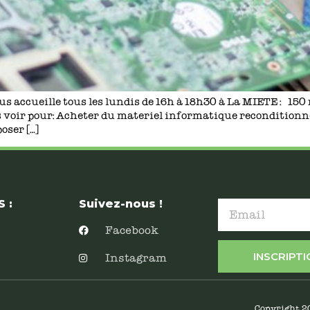
ous accueille tous les lundis de 16h à 18h30 à La MIETE : 15
 voir pour: Acheter du materiel informatique reconditionn
oser […]
 :
Suivez-nous !
Facebook
INSCRIPT
Instagram
Copyright 2