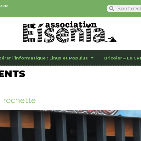
naise
bérer l’informatique : Linux et Populus
Bricoler – Le CR
ENTS
 rochette