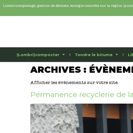
Lombricompostage, gestion de déchets, écologie concrête sur la région lyon
(Lombri)composter
Tondre le bitume
Li
ARCHIVES :
ÉVÈNEM
Afficher les évènements sur votre site.
Permanence recyclerie de la