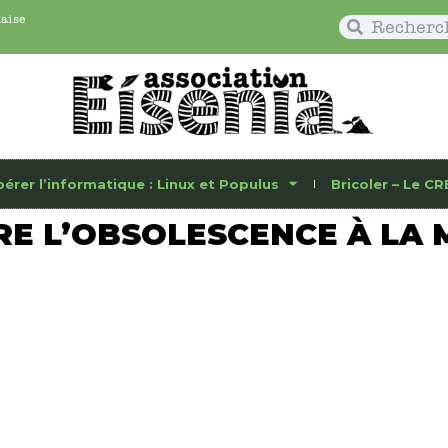
naise
bérer l’informatique : Linux et Populus
Bricoler – Le CR
E L’OBSOLESCENCE À LA 