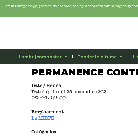
Lombricompostage, gestion de déchets, écologie concrête sur la région lyon
(Lombri)composter
Tondre le bitume
Li
PERMANENCE CONTR
Date / Heure
Date(s) - lundi 25 novembre 2024
16h:00 - 19h:00
Emplacement
La MIETE
Catégories