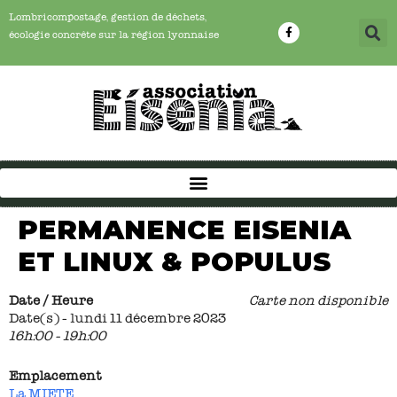
Lombricompostage, gestion de déchets,
écologie concrête sur la région lyonnaise
PERMANENCE EISENIA
ET LINUX & POPULUS
Date / Heure
Carte non disponible
Date(s) - lundi 11 décembre 2023
16h:00 - 19h:00
Emplacement
La MIETE