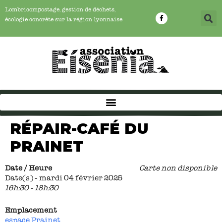
Lombricompostage, gestion de déchets,
écologie concrête sur la région lyonnaise
RÉPAIR-CAFÉ DU
PRAINET
Date / Heure
Carte non disponible
Date(s) - mardi 04 février 2025
16h:30 - 18h:30
Emplacement
espace Prainet