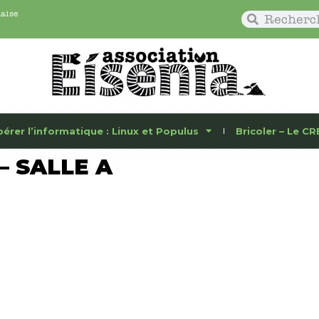
naise
bérer l’informatique : Linux et Populus
Bricoler – Le CR
– SALLE A