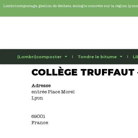
Lombricompostage, gestion de déchets, écologie concrête sur la région lyon
(Lombri)composter
Tondre le bitume
Li
COLLÈGE TRUFFAUT 
Adresse
entrée Place Morel
Lyon
69001
France