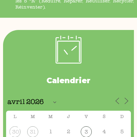
les 5 “R” (Réduire, Réparer, Réutiliser, Recycler,
Réinventer).
Calendrier
L
M
M
J
V
S
D
1
2
4
5
30
31
3