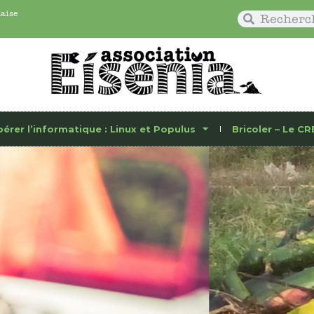
naise
bérer l’informatique : Linux et Populus
Bricoler – Le CR