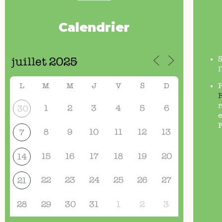
Calendrier
l
L
M
M
J
V
S
D
r
1
2
3
4
5
6
30
e
F
8
9
10
11
12
13
7
15
16
17
18
19
20
14
22
23
24
25
26
27
21
28
29
30
31
1
2
3