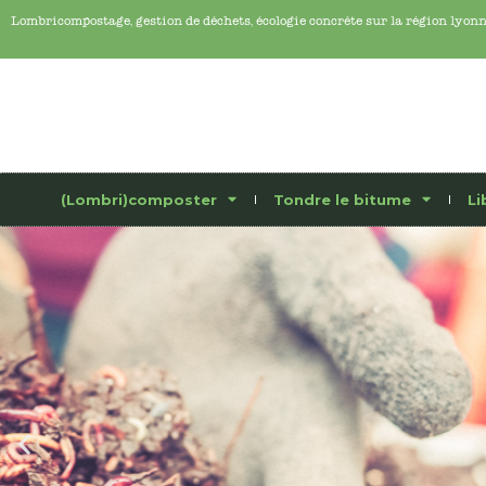
Lombricompostage, gestion de déchets, écologie concrête sur la région lyon
(Lombri)composter
Tondre le bitume
Li