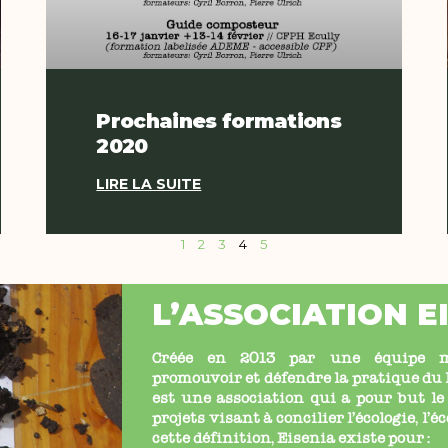
Prochaines formations
2020
LIRE LA SUITE
1
2
3
4
5
L’ASSOCIATION E
Créée en 2013 par une équipe mu
promouvoir et défendre la pratique d
est une association qui a pour but le
projets
visant à concilier l’écologie, l’
cette définition, Eisenia existe pour :