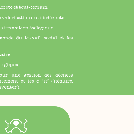
ncrète et tout-terrain
e valorisation des biodéchets
 la transition écologique
monde du travail social et les
taire
ologiques
pour une gestion des déchets
itement et les 5 “R” (Réduire,
nventer).