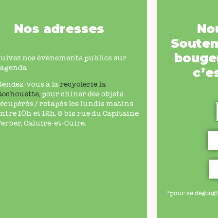
Nos adresses
No
Souten
bouger
Suivez nos événements publics sur
’agenda
c’e
Rendez-vous à la
recyclerie la
Rochouette
,
pour chiner des objets
écupérés / retapés les lundis matins
ntre 10h et 12h, 8 bis rue du Capitaine
erber, Caluire-et-Cuire.
*pour se dégoogl