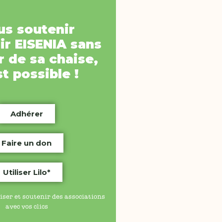
us soutenir
ir
EISENIA
sans
 de sa chaise,
st possible !
Adhérer
Faire un don
Utiliser Lilo*
iser et soutenir des associations
avec vos clics