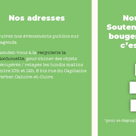
Nos adresses
No
Souten
bouger
Suivez nos événements publics sur
’agenda
c’e
Rendez-vous à la
recyclerie la
Rochouette
,
pour chiner des objets
écupérés / retapés les lundis matins
ntre 10h et 12h, 8 bis rue du Capitaine
erber, Caluire-et-Cuire.
*pour se dégoogl