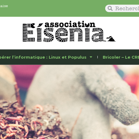
naise
bérer l’informatique : Linux et Populus
Bricoler – Le CR