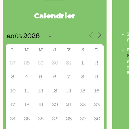
Calendrier
l
L
M
M
J
V
S
D
r
27
28
29
30
31
1
2
e
F
3
4
5
6
7
8
9
10
11
12
13
14
15
16
17
18
19
20
21
22
23
24
25
26
27
28
29
30