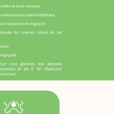
ncrète et tout-terrain
e valorisation des biodéchets
 la transition écologique
monde du travail social et les
taire
ologiques
pour une gestion des déchets
itement et les 5 “R” (Réduire,
nventer).