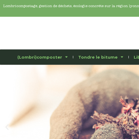
Lombricompostage, gestion de déchets, écologie concrête sur la région lyon
(Lombri)composter
Tondre le bitume
Li