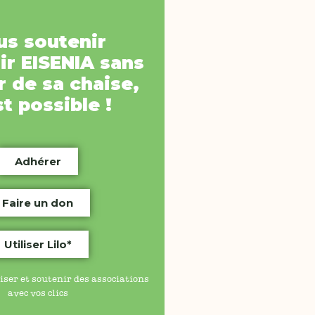
us soutenir
ir
EISENIA
sans
 de sa chaise,
st possible !
Adhérer
Faire un don
Utiliser Lilo*
iser et soutenir des associations
avec vos clics