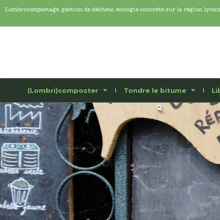
Lombricompostage, gestion de déchets, écologie concrête sur la région lyon
(Lombri)composter
Tondre le bitume
Li