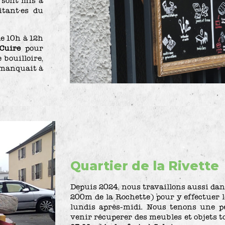
 sont mis à
itant·es du
e 10h à 12h
Cuire
pour
 bouilloire,
i manquait à
Quartier de la Rivette
Depuis 2024, nous travaillons aussi dans
200m de la Rochette) pour y effectuer 
lundis après-midi. Nous tenons une 
venir récuperer des meubles et objets to