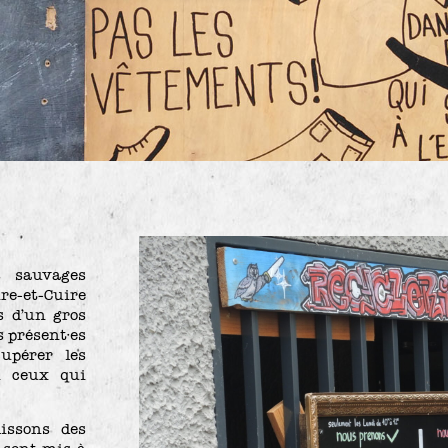
s sauvages
re-et-Cuire
s d’un gros
s présent·es
upérer les
n ceux qui
issons des