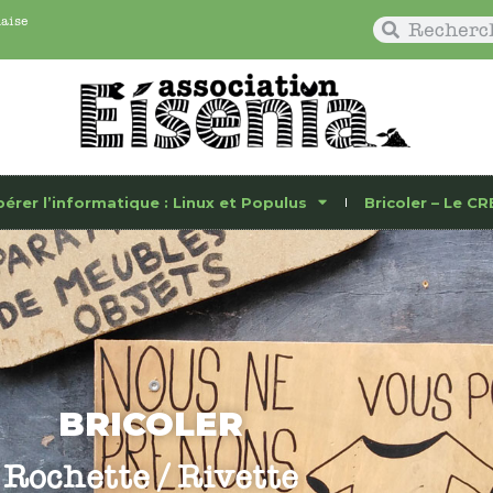
naise
bérer l’informatique : Linux et Populus
Bricoler – Le CR
BRICOLER
Rochette / Rivette