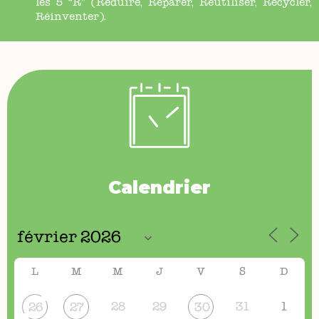
les 5 “R” (Réduire, Réparer, Réutiliser, Recycler,
Réinventer).
Calendrier
L
M
M
J
V
S
D
28
29
31
1
26
27
30