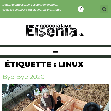
Lombricompostage, gestion de déchets,
écologie concrête sur la région lyonnaise
ÉTIQUETTE :
LINUX
Bye Bye 2020