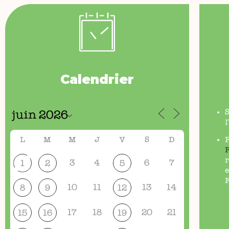
Calendrier
l
L
M
M
J
V
S
D
r
3
4
6
7
1
2
5
e
F
10
11
13
14
8
9
12
17
18
20
21
15
16
19