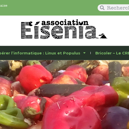
naise
bérer l’informatique : Linux et Populus
Bricoler – Le CR