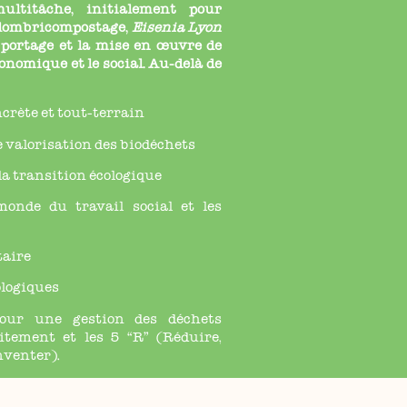
ltitâche, initialement pour
u lombricompostage,
Eisenia Lyon
 portage et la mise en œuvre de
économique et le social. Au-delà de
ncrète et tout-terrain
e valorisation des biodéchets
 la transition écologique
monde du travail social et les
taire
ologiques
pour une gestion des déchets
itement et les 5 “R” (Réduire,
nventer).