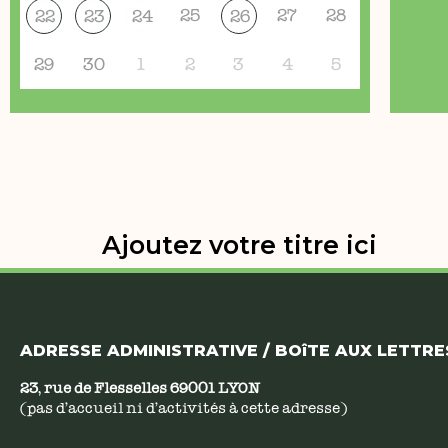
25
27
28
22
23
24
26
29
30
1
2
3
4
5
Ajoutez votre titre ici
ADRESSE ADMINISTRATIVE / BOîTE AUX LETTRES
23, rue de Flesselles 69001 LYON
(pas d’accueil ni d’activités à cette adresse)