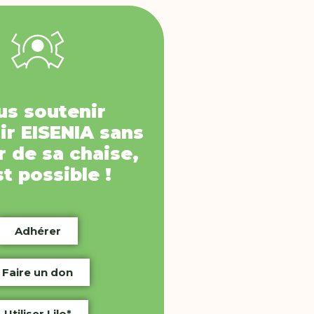
us soutenir
ir
EISENIA
sans
 de sa chaise,
st possible !
Adhérer
Faire un don
Utiliser Lilo*