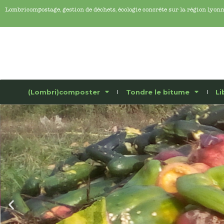
Lombricompostage, gestion de déchets, écologie concrête sur la région lyon
(Lombri)composter
Tondre le bitume
Li