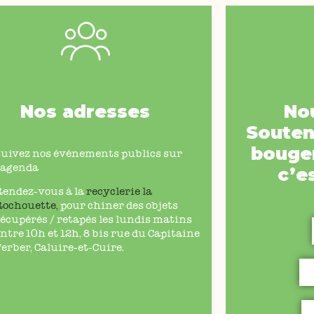
Nos adresses
No
Souten
bouger
Suivez nos événements publics sur
’agenda
c’e
Rendez-vous à la
recyclerie la
Rochouette
,
pour chiner des objets
écupérés / retapés les lundis matins
ntre 10h et 12h, 8 bis rue du Capitaine
erber, Caluire-et-Cuire.