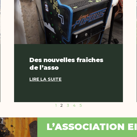
Des nouvelles fraîches
de l’asso
LIRE LA SUITE
1
2
3
4
5
L’ASSOCIATION E