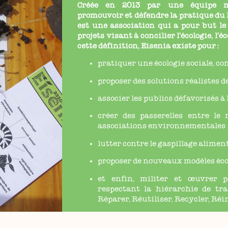
Créée en 2013 par une équipe mu
promouvoir et défendre la pratique d
est une association qui a pour but le
projets
visant à concilier l’écologie, l’
cette définition, Eisenia existe pour :
pratiquer une écologie sociale, co
proposer des solutions réalistes d
associer les publics défavorisés à
créer des passerelles entre le 
associations environnementales
lutter contre le gaspillage alimen
proposer de nouveaux modèles éc
et enfin, militer et œuvrer 
respectant la hiérarchie de tra
Réparer, Réutiliser, Recycler, Réi