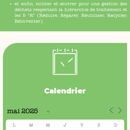
et enfin, militer et œuvrer pour une gestion des
déchets respectant la hiérarchie de traitement et
les 5 “R” (Réduire, Réparer, Réutiliser, Recycler,
Réinventer).
Calendrier
L
M
M
J
V
S
D