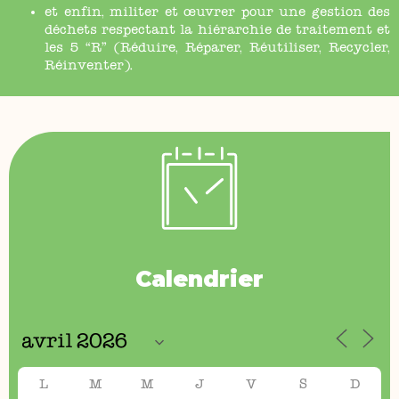
et enfin, militer et œuvrer pour une gestion des
déchets respectant la hiérarchie de traitement et
les 5 “R” (Réduire, Réparer, Réutiliser, Recycler,
Réinventer).
Calendrier
L
M
M
J
V
S
D