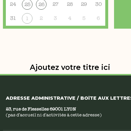
24
27
28
29
30
25
26
31
2
3
4
5
6
1
Ajoutez votre titre ici
ADRESSE ADMINISTRATIVE / BOîTE AUX LETTRES
23, rue de Flesselles 69001 LYON
(pas d’accueil ni d’activités à cette adresse)