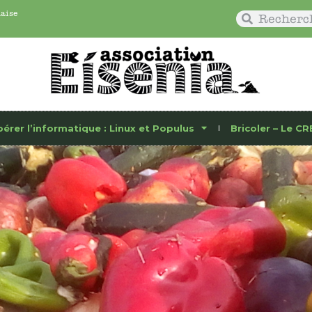
naise
bérer l’informatique : Linux et Populus
Bricoler – Le CR