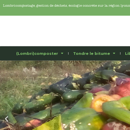
Lombricompostage, gestion de déchets, écologie concrête sur la région lyon
(Lombri)composter
Tondre le bitume
Li