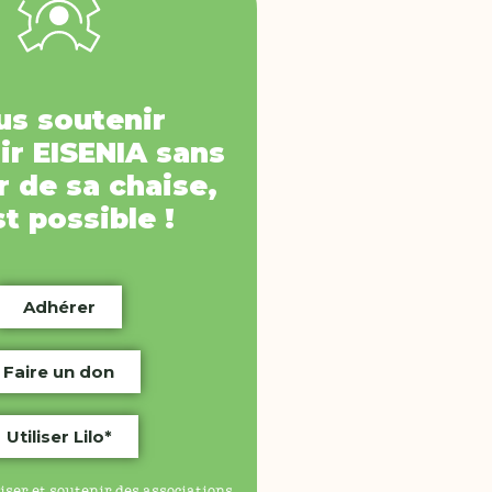
us soutenir
ir
EISENIA
sans
 de sa chaise,
st possible !
Adhérer
Faire un don
Utiliser Lilo*
iser et soutenir des associations