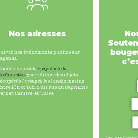
Nos adresses
No
Souten
bouger
Suivez nos événements publics sur
’agenda
c’e
Rendez-vous à la
recyclerie la
Rochouette
,
pour chiner des objets
écupérés / retapés les lundis matins
ntre 10h et 12h, 8 bis rue du Capitaine
erber, Caluire-et-Cuire.
*pour se dégoogl