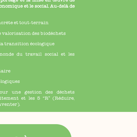
 portage et la mise en œuvre de
économique et le social. Au-delà de
ncrète et tout-terrain
e valorisation des biodéchets
 la transition écologique
monde du travail social et les
taire
ologiques
pour une gestion des déchets
itement et les 5 “R” (Réduire,
nventer).