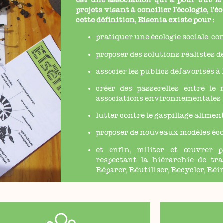
est une association qui a pour but le
projets
visant à concilier l’écologie, l’
cette définition, Eisenia existe pour :
pratiquer une écologie sociale, co
proposer des solutions réalistes d
associer les publics défavorisés à
créer des passerelles entre le 
associations environnementales
lutter contre le gaspillage alimen
proposer de nouveaux modèles éc
et enfin, militer et œuvrer 
respectant la hiérarchie de tra
Réparer, Réutiliser, Recycler, Réi