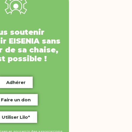
us soutenir
ir
EISENIA
sans
 de sa chaise,
st possible !
Adhérer
Faire un don
Utiliser Lilo*
iser et soutenir des associations