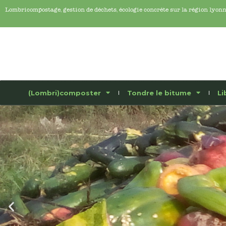
Lombricompostage, gestion de déchets, écologie concrête sur la région lyon
(Lombri)composter
Tondre le bitume
Li