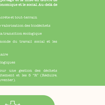
 portage et la mise en œuvre de
économique et le social. Au-delà de
ncrète et tout-terrain
e valorisation des biodéchets
 la transition écologique
monde du travail social et les
taire
ologiques
pour une gestion des déchets
itement et les 5 “R” (Réduire,
nventer).