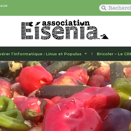
naise
bérer l’informatique : Linux et Populus
Bricoler – Le CR