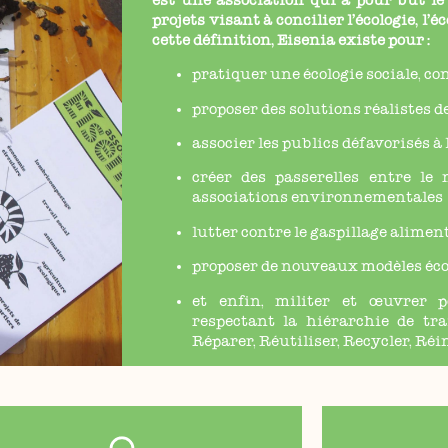
est une association qui a pour but le
projets
visant à concilier l’écologie, l’
cette définition, Eisenia existe pour :
pratiquer une écologie sociale, co
proposer des solutions réalistes d
associer les publics défavorisés à
créer des passerelles entre le 
associations environnementales
lutter contre le gaspillage alimen
proposer de nouveaux modèles éc
et enfin, militer et œuvrer 
respectant la hiérarchie de tra
Réparer, Réutiliser, Recycler, Réi