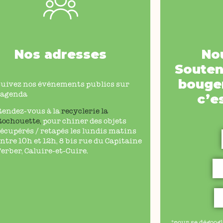
Nos adresses
No
Souten
bouger
Suivez nos événements publics sur
’agenda
c’e
Rendez-vous à la
recyclerie la
Rochouette
,
pour chiner des objets
écupérés / retapés les lundis matins
ntre 10h et 12h, 8 bis rue du Capitaine
erber, Caluire-et-Cuire.
*pour se dégoogl